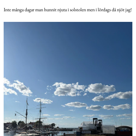
Inte många dagar man hunnit njuta i solstolen men i lördags då njöt jag!