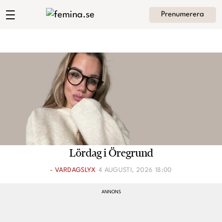
Prenumerera
Englas showrooms blogg
Meny
Mode
Skönhet
Hem
Arkiv
Kultur
Om Engla
Kontakt
Kategorier
Krönikor
Lördag i Öregrund
Livsstil
- VARDAGSLYX
4 AUGUSTI, 2026 18:00
Intervjuer