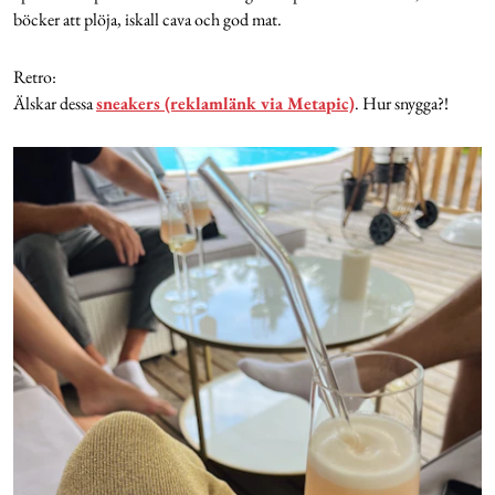
böcker att plöja, iskall cava och god mat.
Retro:
Älskar dessa
sneakers (reklamlänk via Metapic)
. Hur snygga?!