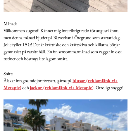
Månad:
Välkommen augusti! Känner mig inte riktigt redo för augusti ännu,
men denna månad bjuder på Båtveckan i Öregrund som startar idag.
Jolie fyller 19 år! Det är kräftfiske och kräftskiva och killarna börjar
gymnasiet på varsitt håll. En fin sensommarmånad som vaggar in oss i
rutiner och höstmys lite lagom smått.
Snitt:
Älskar intagna midjor fortsatt, gärna på
blusar (reklamlänk via
Metapic)
och
jackor (reklamlänk via Metapic)
. Otroligt snyggt!