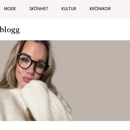
MODE
SKÖNHET
KULTUR
KRÖNIKOR
blogg
Hälsa
Bloggar
elationer
Malin Wollin
Sofia “PT-Fia” Ståhl
Femina TV
Elin Rantatalo
Bianca Kronlöf
Fi Lindfors
Sanna Lundell
Johanna Lind Bagge
Ulrika “Colorelle” Andåker
Maud Onnermark