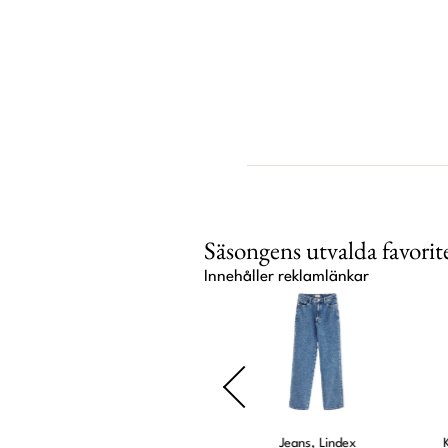
Säsongens utvalda favorit
Innehåller reklamlänkar
bes
Solglasögon, Arket
Jeans, Lindex