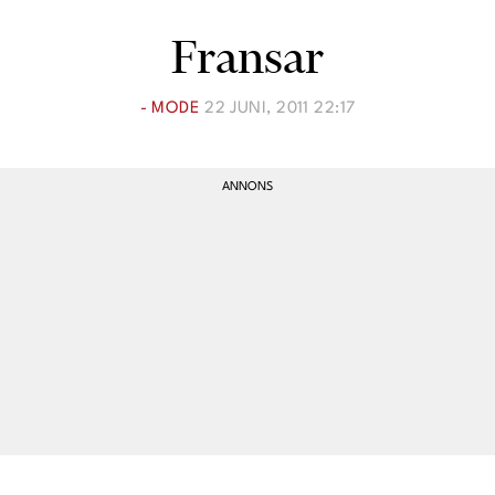
Lina Andersson
Fransar
Christin Clausen Bruun
Anna María Larsson
- MODE
22 JUNI, 2011 22:17
Emma Danielsson
Shoka Åhrman
Diana “Diadonna” Dontsova
Ann Söderlund
Annika Leone