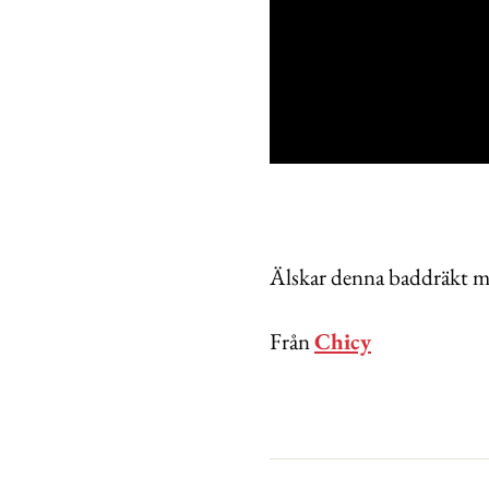
0
seconds
of
27
seconds
Volume
0%
Älskar denna baddräkt med
Från
Chicy