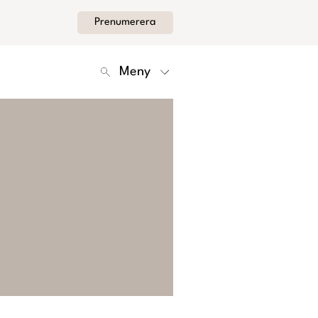
Prenumerera
Meny
Kontakt
Om Femina
Nyhetsbrev
Cookies
Hantera Preferenser
Integritetspolicy
Alla Ämnen