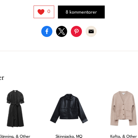
0
8 kommentarer
er
Klänning, & Other
Skinnjacka, MQ
Kofta, & Other