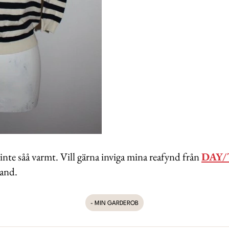
inte såå varmt. Vill gärna inviga mina reafynd från
DAY/T
band.
- MIN GARDEROB