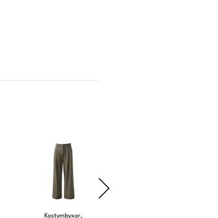
Kostymbyxor,
Jeansskjorta, Ellos