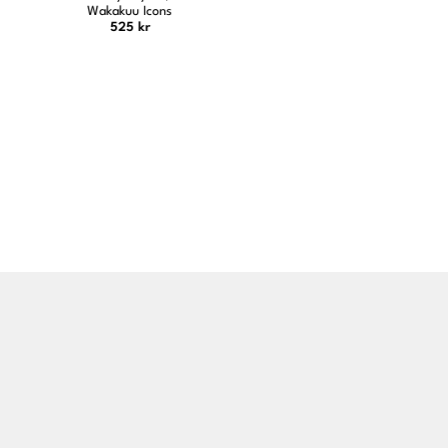
Wakakuu Icons
479 kr
525 kr