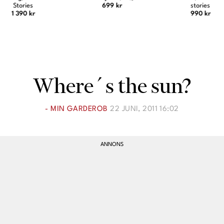
Stories
699 kr
stories
1 390 kr
990 kr
Where´s the sun?
- MIN GARDEROB
22 JUNI, 2011 16:02