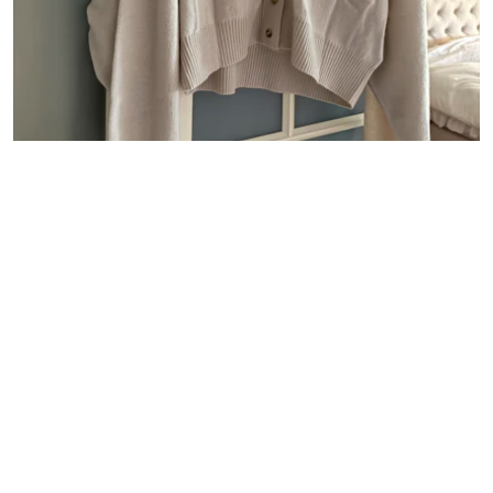
5. Älskar min grå kashmirkofta så nu blev det även en
beige
(reklamlänk via butik)
. Så förtjust i denna modell som passar till
allt.
- INSPO