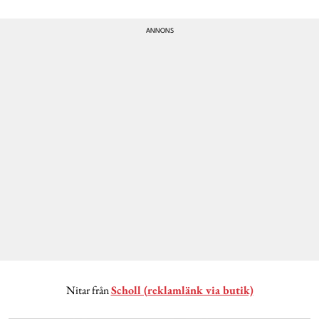
Nitar från
Scholl (reklamlänk via butik)