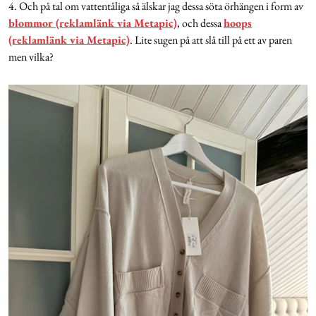
4. Och på tal om vattentåliga så älskar jag dessa söta örhängen i form av
blommor (reklamlänk via Metapic)
, och dessa
hoops
(reklamlänk via Metapic)
. Lite sugen på att slå till på ett av paren
men vilka?