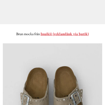
Brun mocka från
Inuikii (reklamlänk via butik)