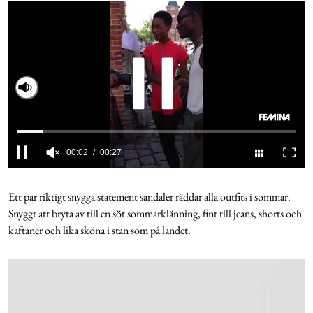
Cookies
Hantera Preferenser
Slå på ljud
Integritetspolicy
Alla Ämnen
0
of
27
Ett par riktigt snygga statement sandaler räddar alla outfits i sommar.
seconds
Snyggt att bryta av till en söt sommarklänning, fint till jeans, shorts och
kaftaner och lika sköna i stan som på landet.