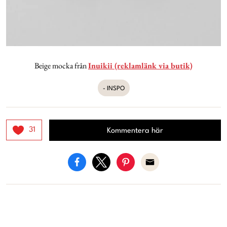
Beige mocka från
Inuikii (reklamlänk via butik)
- INSPO
31
Kommentera här